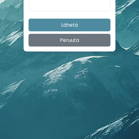
Lähetä
Peruuta